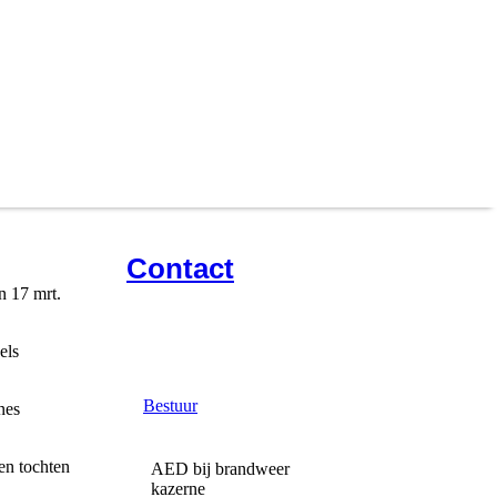
Co
ntact
n 17 mrt.
els
Bestuur
nes
en tochten
AED bij brandweer
kazerne