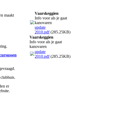
Vaarskeggien
 en maakt
Info voor als je gaat
kanovaren
update
2010.pdf
(285.25KB)
Vaarskeggien
Info voor als je gaat
ring.
kanovaren
update
cursussen
2010.pdf
(285.25KB)
 gevraagd.
clubhuis.
den er
bsite.