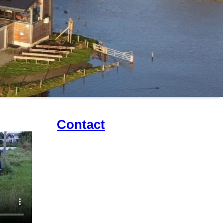
Co
ntact