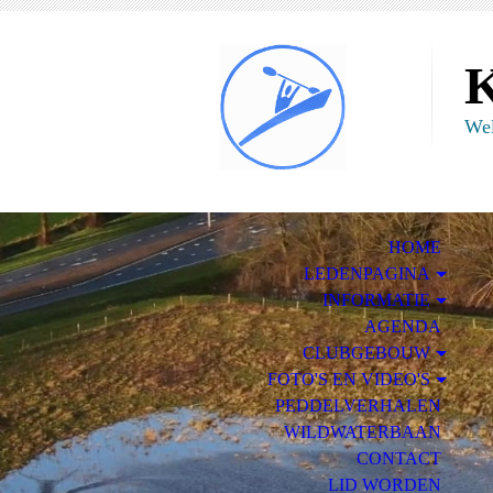
K
Wel
HOME
LEDENPAGINA
INFORMATIE
AGENDA
CLUBGEBOUW
FOTO'S EN VIDEO'S
PEDDELVERHALEN
WILDWATERBAAN
CONTACT
LID WORDEN